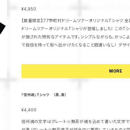
¥4,950
【数量限定】77市町村ドリームツアーオリジナルTシャツ 全国77市町村をテーマにした、魅力あふれる
ドリームツアーオリジナルTシャツが登場しました！ このT
が施された特別なアイテムです。シンプルながらも、かっこ
で自信を持って街へ出かけたくなること間違いなし！ デザインは、各市町村の個性を感じさせる仕上が
りになっており、幅広い世代の方に楽しんでいただけます。
かけやイベントまで、様々なシーンで活躍すること間違いなしです！ 数量に限りがあります
ある方はお早めにどうぞ！この貴重な機会をお見逃しなく！
MORE
『信州魂』Tシャツ （黒、黄）
¥4,400
信州魂の文字はグレート☆無茶が魂を込めて書いた文字です
が黒（グレート☆無茶選手が試合中に着用しているものと同