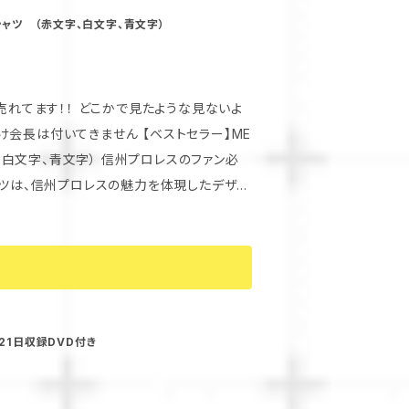
 Tシャツ （赤文字、白文字、青文字）
売れてます！！ どこかで見たような見ないよ
てきません 【ベストセラー】ME
字） 信州プロレスのファン必
。 ■ 様々なシーンにぴっ
ーTシャツを手に入れて、信州プロレスの一員として盛り上がりましょう！ お早めにご注文ください！
21日収録DVD付き