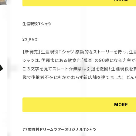
ひ！
生涯現役Tシャツ
¥3,850
【新発売】生涯現役Tシャツ 感動的なストーリーを持つ、生涯現役Tシャツがついに登場しました！このT
シャツは、伊那市にある飲食店「萬楽」の90歳になる店主が
この文字を見てスレート☆無茶は引退を撤回！生涯現役を貫く決意をし
歳で後継者不在にもかかわらず新店舗を建てました！ ど
が、誰もが心を打たれる要素となっています！ このTシャツは、シンプルながら力強いメッセージを届け
るデザインになっており、きっと着る人に勇気と活力を与え
ィネートはもちろんのこと、特別な日にもピッタリなアイテ
MORE
です！ 数量限定ですので、心に響くこのアイテムを手に入れたい方はお早めにどうぞ！この素晴らしい機
会をお見逃しなく！
77市町村ドリームツアーオリジナルTシャツ