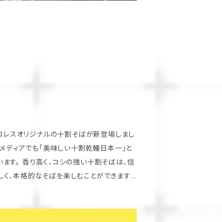
国メディアでも「美味しい十割乾麺日本一」と
ます。 香り高く、コシの強い十割そばは、信
く、本格的なそばを楽しむことができます。
っかり飲めます！！ 数量限定となっておりま
には特におすすめです！この貴重な機会をお
ません！！ そば県信州の美味しいお蕎麦をぜ