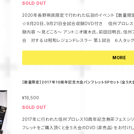
SOLD OUT
2020年長野県民限定で行われた伝説のイベント 【数量
☆9月20日、9月21日全試合収録DVD付き 信州プロレスだから実
録内容 〜見どころ〜 アントニオ猪木氏、前田日明氏、信州
合 対するは昭和レジェンドレスラー 第１試合 ６人タッグマッチ とら一郎 マスクド☆丸幸 コーペーj
p VS セカンド篠塚 鳥せんひろし改めKUSHI オカダ・ロマンチカ 第２試合 タッグマッチ オレガスター
大 狐ジロー VS 信州ビーフオリャー 超獣キノッピー 第３試合 信州ガールズプロレス提供試合 雫有
MORE
希(きらきら太陽プロジェクト) ホクト"鬼嫁"あきこ VS 井上京子(ワールド女子プロレス・ディアナ) LIN
DA 第４試合 タッグマッチ 渡瀬瑞基(DDTプロレスリング・山ノ内町出身) 頑固一徹 VS 佐野直(佐野
魂) 吉田充宏 セミファイナル タッグマッチ アブドーラ小林(大日本プロレス・千曲市出身) ダイヤモン
【数量限定】2017年10周年記念大会パンフレットSPセット（全５大
ド☆フユカイ VS 田中稔 シマ重野(新潟プロレス) メインイベント スペシャル８人タッグマッチ -昭和V
¥16,500
S覆面議員- ザ・グレート・サスケ(みちのくプロレス 元・岩手県議会議員) スペル
レス 和泉市議会議員) スカルリーパーA-ji(プロレスリン
SOLD OUT
(長野市議会議員) VS 藤原喜明(藤原組) 越中詩郎 仲野
2017年に行われた信州プロレス10周年記念無茶フェスシ
スペシャルトークショー ・アントニオ猪木 ・藤波辰爾 ・前田日明 MC 田中ケ
フレットをご購入頂くと全５大会のDVD（非売品）をお付けします！！ 下記全大会全試合収
どころ〜 蝶野正洋率いるTEAM 2000の復活、迎えうつ