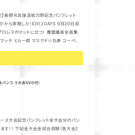
限定】長野元気復活総力祭記念パンフレット
現した！幻の２DAYS 9月20日収
プロレスのマットに立つ！ 覆面議員全員集
会パンフ、５大会DVD付）
・デルフィン(沖縄プロ
グFTO 大分市議会議員) グレート☆無茶
信市 2代目上田馬之助(プロレスリングFTO)
リーズ大会記念パンフレット全大会分のパン
ロ 9月21日収録内容 〜見
録（各大会2
武藤敬司、大鷲透、グレート☆無茶 試合中解説