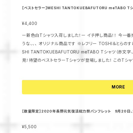
【ベストセラー】MESHI TANTOKUEBAFUTORU meTABO
¥4,400
ー新色白Tシャツ入荷しました！ー イチ押し商品！！ 今一番
うな、、、 オリジナル商品です ※レフリー TOSHI＆とらのすけ会長は付い
SHI TANTOKUEBAFUTORU meTABO Tシャツ（赤文字、白文字、青文
見！待望のベストセラーTシャツが登場しました！ このTシャツは、信州プロレスの魅力を体現したデザイ
ンで、赤文字、白文字、青文字の絶妙な配色があなたのスタイルを引き立てます
たり！ カジュアルな日常使いはもちろん、イベントや観戦時にも最適です！ このTシャツを着ることで、信
州プロレスの熱い思いを共有しましょう。 ■ 質感にこだわった高品質 肌触りが良く、動きやすさを重視
MORE
した素材を使用しています。 どんな体型の方にもフィットし、着心地抜群です！ あなたもこのベストセラ
【数量限定】2020年長野元気復活総力祭パンフレット 9月20日、
¥5,500