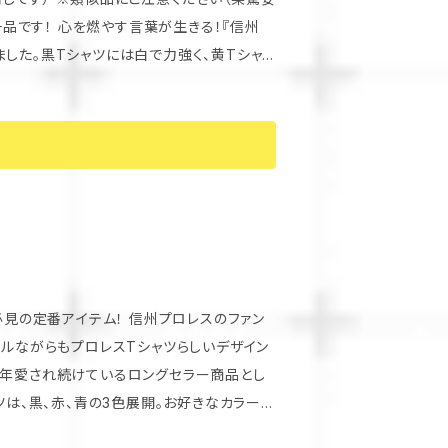
した。黒Tシャツには白で力強く、黄Tシャ
茶選手が試合中に愛用しているスタイルその
りますので、
の信州魂を周囲にアピールしましょう！
プルながらもプロレスTシャツらしいデザイン
長年愛され続けているロングセラー商品とし
合いで、プロレスファン同士でのお揃いコー