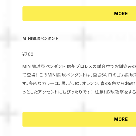
ディネートもオススメです。 ■商品詳細 - 素材：コットン100％ - サイズ展開：S、M、L、XL - 洗濯機で簡
単お手入れ - プロレスの雰囲気を感じるデザイン 信州プロレスの熱い気持ちを身にまとって、試合観戦
MORE
や普段使いに活躍すること間違いなし！信州プロレスを愛
す。 数量限定となっておりますので、ぜひお早めに！あなたの新たなお気に入りアイテムに、信プロTシャ
ツラグランを加えてみませんか？ ※千石キヨシショウ、ス
MINI鉄球ペンダント
ださい
¥700
MINI鉄球型ペンダント 信州プロレスの試合中でお馴染みの攻撃アイテムが、オシャレなペンダントとし
て登場！ このMINI鉄球ペンダントは、重さ5キロのゴム鉄球攻撃で知られるゴム鉄球のミニチュア版で
す。多彩なカラーは、黒、赤、緑、オレンジ、青の5色からお選
っとしたアクセントにもぴったりです！ 注意！鉄球攻撃をするためのものではありませんので、決して人に
やらないようにしましょう。おしゃれに、でも気をつけて、こ
数量に限りがありますので、気になる方はお早めに！
MORE