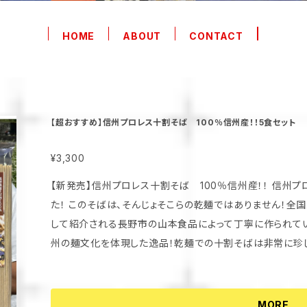
HOME
ABOUT
CONTACT
【超おすすめ】信州プロレス十割そば 100％信州産！！5食セット
¥3,300
【新発売】信州プロレス十割そば 100％信州産！！ 信州プロレスオリジナルの十割そばが新登場しまし
た！ このそばは、そんじょそこらの乾麺ではありません！全
して紹介される長野市の山本食品によって丁寧に作られてい
州の麺文化を体現した逸品！乾麺での十割そばは非常に珍し
もちろん100％長野県産のそば粉を使用！なのでそば湯もし
すので、信州の美味しいそばをお楽しみたい方、そば通の方
見逃しなく！ お土産にいかがでしょうか？？ここでしか買え
MORE