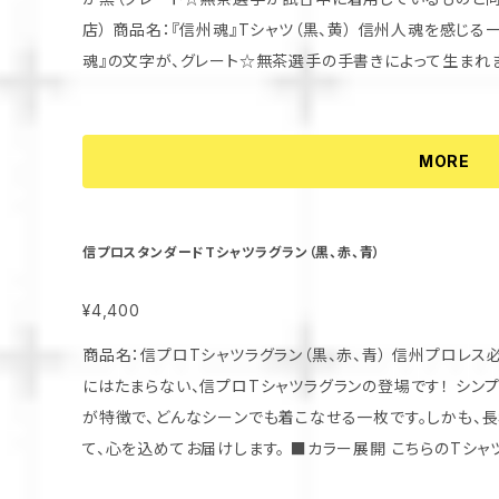
店） 商品名：『信州魂』Tシャツ（黒、黄） 信州人魂を感じる一品です！ 心を燃やす言葉が生きる！『信州
魂』の文字が、グレート☆無茶選手の手書きによって生まれま
ツには黒でクールに彩られています。これは、グレート☆無
ものです！ さらに、これらのTシャツは他にない特別なデザインで、ファン必携のアイテム！同じようなもの
に惑わされず、ぜひ本物を手に入れてください。類似品にご注意を！ 数量限定での販売とな
MORE
早めのご購入をおすすめします！ お洒落に決めて、あなた
信プロスタンダードTシャツラグラン（黒、赤、青）
¥4,400
商品名：信プロTシャツラグラン（黒、赤、青） 信州プロレス必見の定番アイテム！ 信州プロレスのファン
にはたまらない、信プロTシャツラグランの登場です！ シン
が特徴で、どんなシーンでも着こなせる一枚です。しかも、
て、心を込めてお届けします。 ■カラー展開 こちらのTシャツは、黒、赤、青の3色展開。お好きなカラーを
選んで、あなたの個性を表現しましょう！どれも魅力的な色