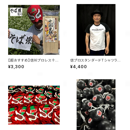
【超おすすめ】信州プロレス十割
信プロスタンダードTシャツラグ
そば 100％信州産！！5食セット
ラン（黒、赤、青）
¥3,300
¥4,400