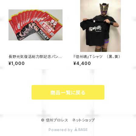
長野元気復活総力祭記念パンフ
『信州魂』Tシャツ （黒、黄）
レット
¥1,000
¥4,400
商品一覧に戻る
© 信州プロレス ネットショップ
Powered by