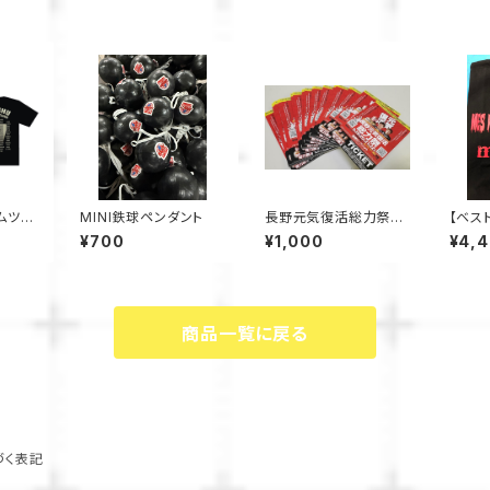
ムツア
MINI鉄球ペンダント
長野元気復活総力祭記
【ベス
ャツ
念パンフレット
TANT
¥700
¥1,000
¥4,
RU m
ツ （
青文字
商品一覧に戻る
づく表記