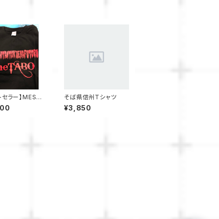
トセラー】MESHI
そば県信州Tシャツ
OKUEBAFUTO
400
¥3,850
eTABO Tシャ
赤文字、白文字、
）