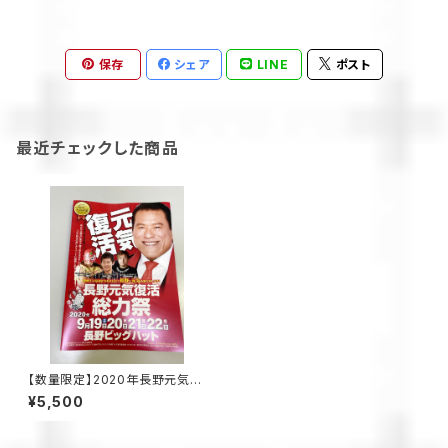
保存
シェア
LINE
ポスト
最近チェックした商品
【数量限定】2020年長野元気復
活総力祭パンフレット 9月20
¥5,500
日、21日収録DVD付き