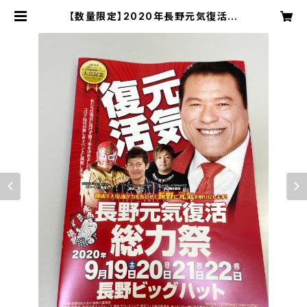
【数量限定】2020年長野元気復活総
力祭パンフレット 9月20日、21日収
録DVD付き | 信州プロレス ネット
ショップ