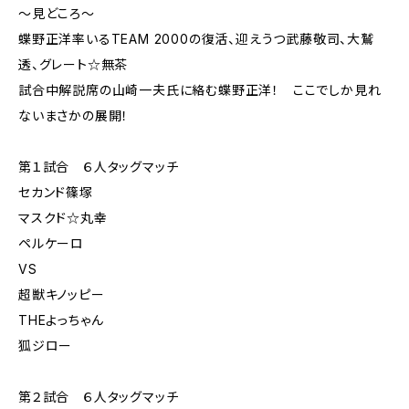
〜見どころ〜
蝶野正洋率いるTEAM 2000の復活、迎えうつ武藤敬司、大鷲
透、グレート☆無茶
試合中解説席の山崎一夫氏に絡む蝶野正洋！ ここでしか見れ
ないまさかの展開！
第１試合 ６人タッグマッチ
セカンド篠塚
マスクド☆丸幸
ペルケーロ
VS
超獣キノッピー
THEよっちゃん
狐ジロー
第２試合 ６人タッグマッチ