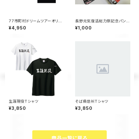
77市町村ドリームツアーオリジ
長野元気復活総力祭記念パンフ
ナルTシャツ
レット
¥4,950
¥1,000
生涯現役Tシャツ
そば県信州Tシャツ
¥3,850
¥3,850
商品一覧に戻る