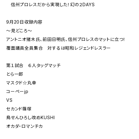
信州プロレスだから実現した！幻の２DAYS
9月20日収録内容
〜見どころ〜
アントニオ猪木氏、前田日明氏、信州プロレスのマットに立つ！
覆面議員全員集合 対するは昭和レジェンドレスラー
第１試合 ６人タッグマッチ
とら一郎
マスクド☆丸幸
コーペーjp
VS
セカンド篠塚
鳥せんひろし改めKUSHI
オカダ・ロマンチカ